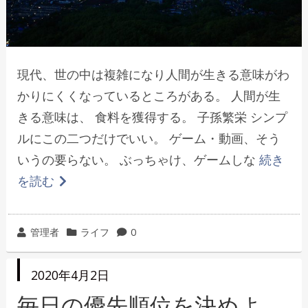
現代、世の中は複雑になり人間が生きる意味がわ
かりにくくなっているところがある。 人間が生
きる意味は、 食料を獲得する。 子孫繁栄 シンプ
ルにこの二つだけでいい。 ゲーム・動画、そう
いうの要らない。 ぶっちゃけ、ゲームしな
続き
を読む
投
カ
管理者
ライフ
0
稿
テ
者
ゴ
投
2020年4月2日
リ
稿
日
毎日の優先順位を決めよ
ー