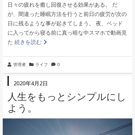
日々の疲れを癒し回復させる効果がある。 だ
が、間違った睡眠方法を行うと前日の疲労が次の
日に残るような事が起きてしまう。 夜、ベッド
に入ってから寝る前に真っ暗な中スマホで動画見
た
続きを読む
投
カ
管理者
ライフ
0
稿
テ
者
ゴ
投
2020年4月2日
リ
稿
日
人生をもっとシンプルにし
ー
よう。