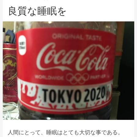
リ
稿
日
良質な睡眠を
ー
人間にとって、睡眠はとても大切な事である。