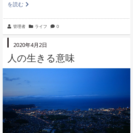
を読む
投
カ
管理者
ライフ
0
稿
テ
者
ゴ
投
2020年4月2日
リ
稿
日
人の生きる意味
ー