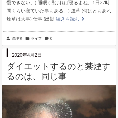
慢できない。) 睡眠 (眠ければ寝るよね。1日27時
間くらい寝ていた事もある。) 煙草 (何はともあれ
煙草は大事) 仕事 (出勤
続きを読む
投
カ
管理者
ライフ
0
稿
テ
者
ゴ
投
2020年4月2日
リ
稿
日
ダイエットするのと禁煙す
ー
るのは、同じ事