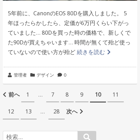
5年前に、CanonのEOS 80Dを購入しました。 5
年ほったらかしたら、定価が6万円くらい下がっ
ていました… 80Dを買った時の価格で、新しくで
た90Dが買えちゃいます… 時間が無くて殆ど使っ
ていないので使い方が殆ど
続きを読む
投
カ
管理者
デザイン
0
稿
テ
投
者
ゴ
前へ
1
…
7
8
9
10
11
リ
稿
ー
12
13
…
28
次へ
の
ペ
Search