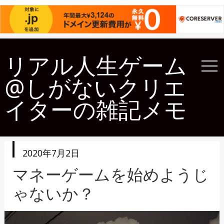
リアル人生ゲーム
@しがないクリエ
イターの雑記メモ
投
2020年7月2日
稿
日
マネーゲームを始めようじ
ゃないか？