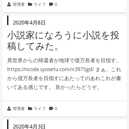
投
カ
管理者
ライフ
0
稿
テ
者
ゴ
投
2020年4月8日
リ
稿
日
小説家になろうに小説を投
ー
稿してみた。
異世界からの帰還者が地球で億万長者を目指す。
https://ncode.syosetu.com/n3975gd/ まぁ、これ
から億万長者を目指すにあたってのあれこれが書
いてある感じです。 良かったらどうぞ。
投
カ
管理者
ライフ
0
稿
テ
者
ゴ
投
2020年4月3日