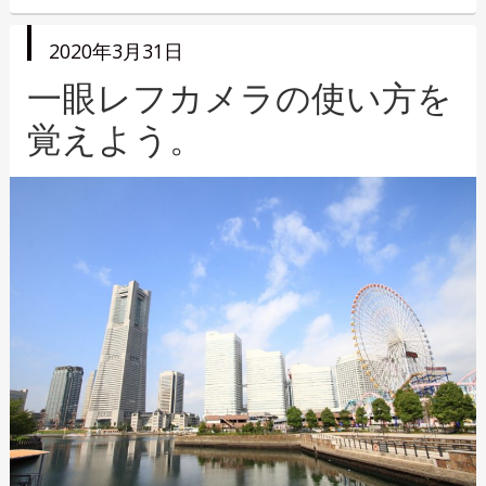
稿
テ
者
ゴ
投
2020年3月31日
リ
稿
日
一眼レフカメラの使い方を
ー
覚えよう。