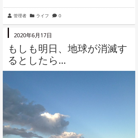
投
カ
管理者
ライフ
0
稿
テ
者
ゴ
投
2020年6月17日
リ
稿
日
もしも明日、地球が消滅す
ー
るとしたら…