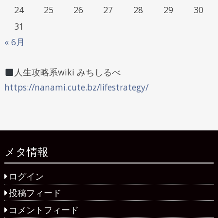
24
25
26
27
28
29
30
31
« 6月
人生攻略系wiki みちしるべ
https://nanami.cute.bz/lifestrategy/
メタ情報
ログイン
投稿フィード
コメントフィード