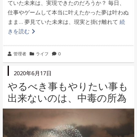
ていた未来は、実現できたのだろうか？ 毎日、
仕事やゲームして本当に叶えたかった夢は叶わぬ
まま… 夢見ていた未来は、現実と掛け離れて
続
きを読む
投
カ
管理者
ライフ
0
稿
テ
者
ゴ
投
2020年6月17日
リ
稿
日
やるべき事もやりたい事も
ー
出来ないのは、中毒の所為