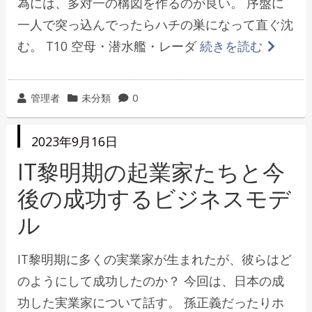
為には、多対一の構図を作るのが良い。 序盤に
一人で突っ込んでったらハチの巣になって直ぐ沈
む。 T10 空母・潜水艦・レーダ
続きを読む
投
カ
管理者
未分類
0
稿
テ
者
ゴ
投
2023年9月16日
リ
稿
日
IT黎明期の起業家たちと今
ー
後の成功するビジネスモデ
ル
IT黎明期に多くの実業家が生まれたが、彼らはど
のようにして成功したのか？ 今回は、日本の成
功した実業家について話す。 孫正義だったりホ