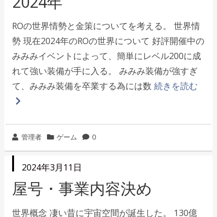
2024年
ROの世界情勢と金策についてを考える。 世界情
勢 現在2024年のROの世界について 好評開催中の
みみみイベントによって、簡単にレベル200に成
れて強い装備が手に入る。 みみみ装備が強すぎ
て、みみみ装備を卒業する為には数
続きを読む
投
カ
管理者
ゲーム
0
稿
テ
者
ゴ
投
2024年3月11日
リ
稿
日
屋号・事業内容決め
ー
世界概念 凄い昔に宇宙空間が誕生した。 130億