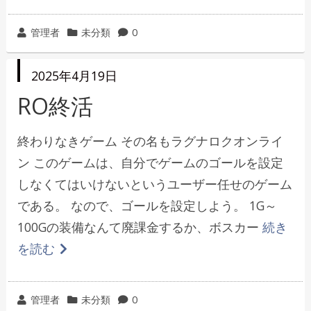
投
カ
管理者
未分類
0
稿
テ
者
ゴ
投
2025年4月19日
リ
稿
日
RO終活
ー
終わりなきゲーム その名もラグナロクオンライ
ン このゲームは、自分でゲームのゴールを設定
しなくてはいけないというユーザー任せのゲーム
である。 なので、ゴールを設定しよう。 1G～
100Gの装備なんて廃課金するか、ボスカー
続き
を読む
投
カ
管理者
未分類
0