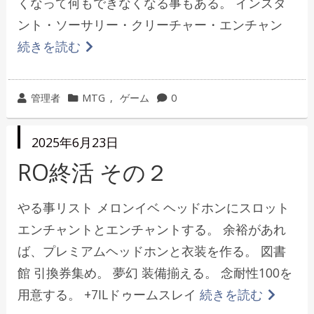
くなって何もできなくなる事もある。 インスタ
ント・ソーサリー・クリーチャー・エンチャン
続きを読む
投
カ
管理者
MTG
,
ゲーム
0
稿
テ
者
ゴ
投
2025年6月23日
リ
稿
日
RO終活 その２
ー
やる事リスト メロンイベ ヘッドホンにスロット
エンチャントとエンチャントする。 余裕があれ
ば、プレミアムヘッドホンと衣装を作る。 図書
館 引換券集め。 夢幻 装備揃える。 念耐性100を
用意する。 +7ILドゥームスレイ
続きを読む