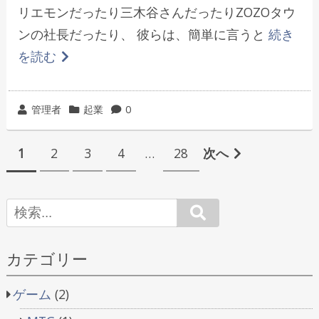
リエモンだったり三木谷さんだったりZOZOタウ
ンの社長だったり、 彼らは、簡単に言うと
続き
を読む
投
カ
管理者
起業
0
稿
テ
投
者
ゴ
1
2
3
4
…
28
次へ
リ
稿
ー
の
Search
ペ
ー
カテゴリー
ジ
ゲーム
(2)
送