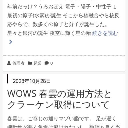
年前だっけ？うろおぼえ 電子・陽子・中性子 ↓
最初の原子(水素)が誕生 そこから核融合やら核反
応やらで、数多くの原子と分子が誕生した。
星々と銀河の誕生 夜空に輝く星の殆
続きを読む
投
カ
管理者
起業
0
稿
テ
者
ゴ
投
2023年10月28日
リ
稿
日
WOWS 春雲の運用方法と
ー
クラーケン取得について
春雲は、ご存じの通りマゾい艦です。 足が遅く
機動性が悪く魚雷は避けれないし、敵弾も良く当