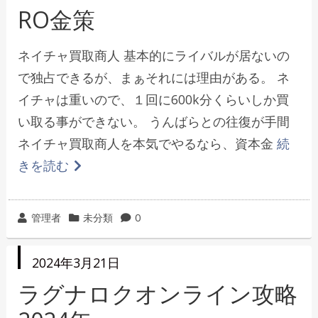
稿
日
RO金策
ー
ネイチャ買取商人 基本的にライバルが居ないの
で独占できるが、まぁそれには理由がある。 ネ
イチャは重いので、１回に600k分くらいしか買
い取る事ができない。 うんばらとの往復が手間
ネイチャ買取商人を本気でやるなら、資本金
続
きを読む
投
カ
管理者
未分類
0
稿
テ
者
ゴ
投
2024年3月21日
リ
稿
日
ラグナロクオンライン攻略
ー