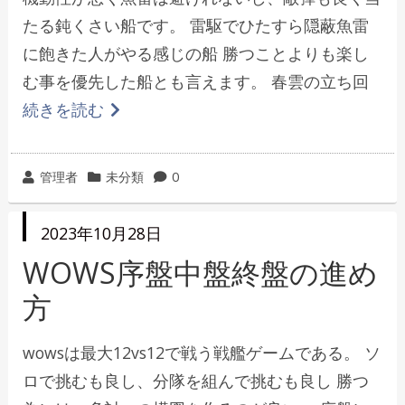
たる鈍くさい船です。 雷駆でひたすら隠蔽魚雷
に飽きた人がやる感じの船 勝つことよりも楽し
む事を優先した船とも言えます。 春雲の立ち回
続きを読む
投
カ
管理者
未分類
0
稿
テ
者
ゴ
投
2023年10月28日
リ
稿
日
WOWS序盤中盤終盤の進め
ー
方
wowsは最大12vs12で戦う戦艦ゲームである。 ソ
ロで挑むも良し、分隊を組んで挑むも良し 勝つ