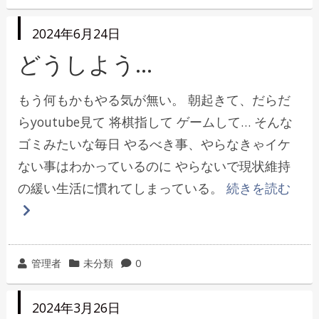
稿
テ
者
ゴ
投
2024年6月24日
リ
稿
日
どうしよう…
ー
もう何もかもやる気が無い。 朝起きて、だらだ
らyoutube見て 将棋指して ゲームして… そんな
ゴミみたいな毎日 やるべき事、やらなきゃイケ
ない事はわかっているのに やらないで現状維持
の緩い生活に慣れてしまっている。
続きを読む
投
カ
管理者
未分類
0
稿
テ
者
ゴ
投
2024年3月26日
リ