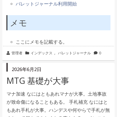
バレットジャーナル利用開始
メモ
ここにメモを記載する。
投
カ
管理者
インデックス
,
バレットジャーナル
0
稿
テ
者
ゴ
投
2026年6月2日
リ
稿
日
MTG 基礎が大事
ー
マナ加速 なにはともあれマナが大事。土地事故
が致命傷になることもある。 手札補充 なにはと
もあれ手札が大事。ハンデスや何やらで手札が無