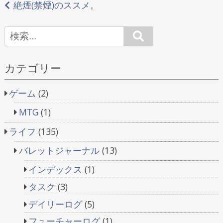
稿
絶煙(禁煙)のススメ。
ナ
Search
ビ
ゲ
カテゴリー
ー
ゲーム
(2)
シ
MTG
(1)
ョ
ライフ
(135)
ン
バレットジャーナル
(13)
インデックス
(1)
タスク
(3)
デイリーログ
(5)
フューチャーログ
(1)