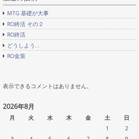
MTG 基礎が大事
RO終活 その２
RO終活
どうしよう…
RO金策
表示できるコメントはありません。
2026年8月
月
火
水
木
金
土
日
1
2
3
4
5
6
7
8
9