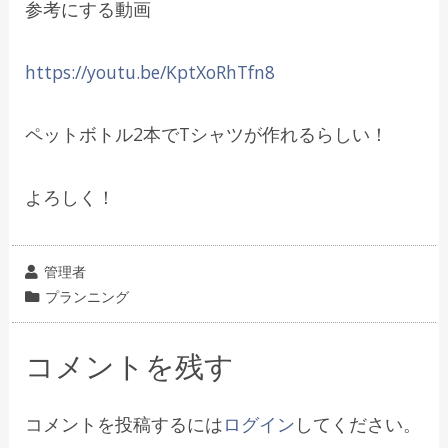
参考にする動画
https://youtu.be/KptXoRhTfn8
ペットボトル2本でTシャツが作れるらしい！
よろしく！
投
管理者
稿
カ
プランニング
者
テ
ゴ
コメントを残す
リ
ー
コメントを投稿するには
ログイン
してください。