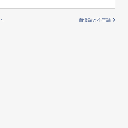
い。
自慢話と不幸話