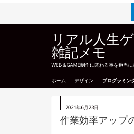
リアル人生ゲ
雑記メモ
WEB＆GAME制作に関わる事を適当
ホーム
デザイン
プログラミン
投
2021年6月23日
稿
作業効率アップの
日