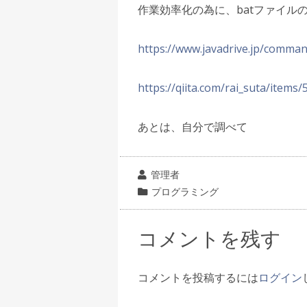
作業効率化の為に、batファイル
https://www.javadrive.jp/comman
https://qiita.com/rai_suta/item
あとは、自分で調べて
投
管理者
稿
カ
プログラミング
者
テ
ゴ
コメントを残す
リ
ー
コメントを投稿するには
ログイン