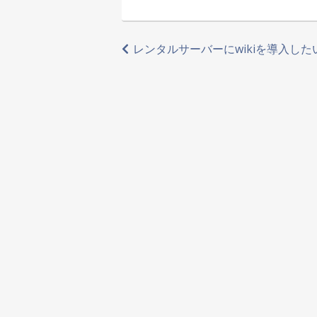
投
レンタルサーバーにwikiを導入した
稿
ナ
ビ
ゲ
ー
シ
ョ
ン