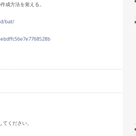
の作成方法を覚える。
d/bat/
s/5ebdffc56e7e7768528b
してください。