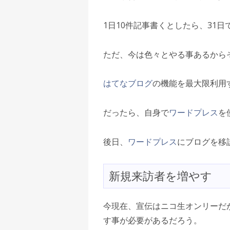
1日10件記事書くとしたら、31日
ただ、今は色々とやる事あるから
はてなブログ
の機能を最大限利用
だったら、自身で
ワードプレス
を
後日、
ワードプレス
にブログを移
新規来訪者を増やす
今現在、宣伝はニコ生オンリーだ
す事が必要があるだろう。