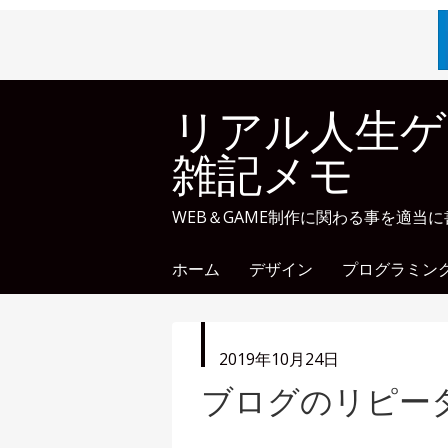
リアル人生ゲ
雑記メモ
WEB＆GAME制作に関わる事を適当
ホーム
デザイン
プログラミン
投
2019年10月24日
稿
ブログのリピー
日