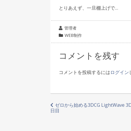
とりあえず、一旦棚上げで…
投
管理者
稿
カ
WEB制作
者
テ
ゴ
コメントを残す
リ
ー
コメントを投稿するには
ログイン
投
ゼロから始める3DCG LightWave 3D 
日目
稿
ナ