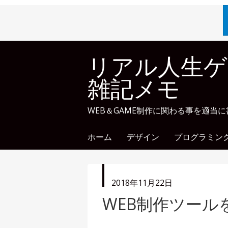
リアル人生ゲ
雑記メモ
WEB＆GAME制作に関わる事を適当
ホーム
デザイン
プログラミン
投
2018年11月22日
稿
WEB制作ツール
日