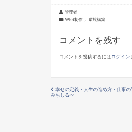
投
管理者
稿
カ
WEB制作
,
環境構築
者
テ
ゴ
コメントを残す
リ
ー
コメントを投稿するには
ログイン
投
幸せの定義・人生の進め方・仕事の
みちしるべ
稿
ナ
ビ