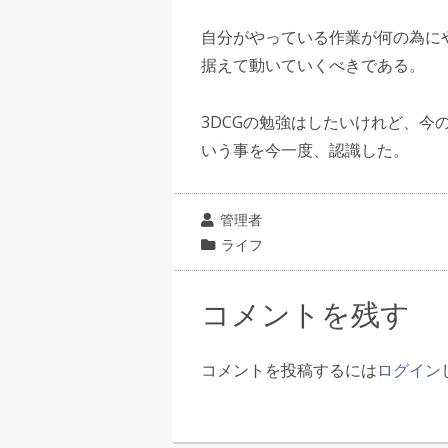
自分がやっている作業が何の為に
据えて動いていくべきである。
3DCGの勉強はしたいけれど、今
いう事を今一度、認識した。
投
管理者
稿
カ
ライフ
者
テ
ゴ
コメントを残す
リ
ー
コメントを投稿するには
ログイン