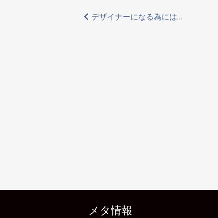
投
デザイナーになる為には…
稿
ナ
ビ
ゲ
ー
シ
ョ
ン
メタ情報