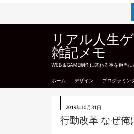
リアル人生ゲ
雑記メモ
WEB＆GAME制作に関わる事を適当
ホーム
デザイン
プログラミン
投
2019年10月31日
稿
行動改革 なぜ
日