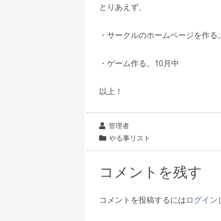
とりあえず、
・サークルのホームページを作る。
・ゲーム作る。10月中
以上！
投
管理者
稿
カ
やる事リスト
者
テ
ゴ
コメントを残す
リ
ー
コメントを投稿するには
ログイン