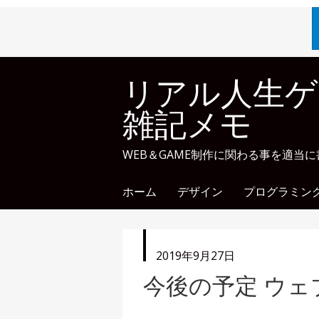
リアル人生ゲ
雑記メモ
WEB＆GAME制作に関わる事を適当
ホーム
デザイン
プログラミン
投
2019年9月27日
稿
今後の予定 ウェ
日