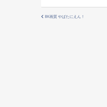
投
8K画質 やばたにえん！
稿
ナ
ビ
ゲ
ー
シ
ョ
ン