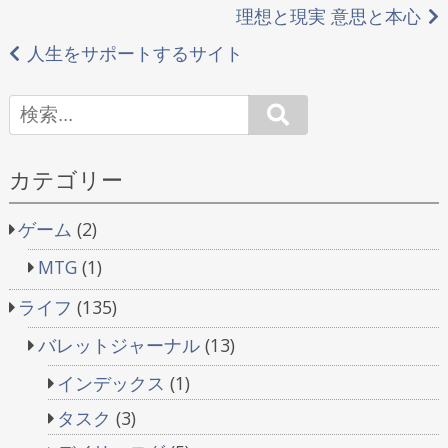
投
理想と現実 意思と本心
稿
人生をサポートするサイト
ナ
Search
ビ
ゲ
カテゴリー
ー
ゲーム
(2)
シ
MTG
(1)
ョ
ライフ
(135)
ン
バレットジャーナル
(13)
インデックス
(1)
タスク
(3)