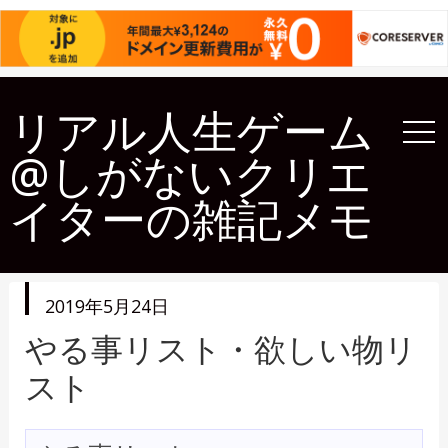
リアル人生ゲーム
@しがないクリエ
イターの雑記メモ
投
2019年5月24日
稿
日
やる事リスト・欲しい物リ
スト