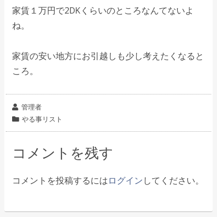
家賃１万円で2DKくらいのところなんてないよ
ね。
家賃の安い地方にお引越しも少し考えたくなると
ころ。
投
管理者
稿
カ
やる事リスト
者
テ
ゴ
コメントを残す
リ
ー
コメントを投稿するには
ログイン
してください。