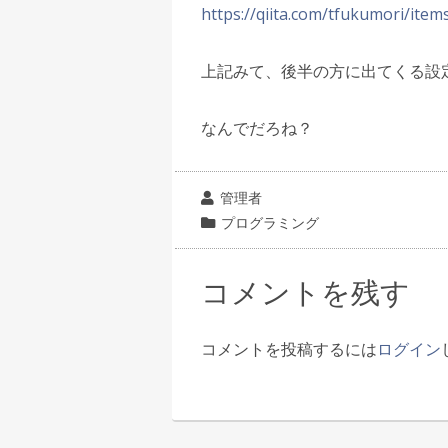
https://qiita.com/tfukumori/ite
上記みて、後半の方に出てくる設
なんでだろね？
投
管理者
稿
カ
プログラミング
者
テ
ゴ
コメントを残す
リ
ー
コメントを投稿するには
ログイン