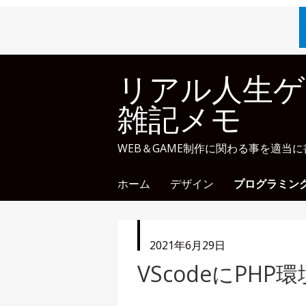
リアル人生ゲ
雑記メモ
WEB＆GAME制作に関わる事を適当
ホーム
デザイン
プログラミン
投
2021年6月29日
稿
VScodeにPH
日