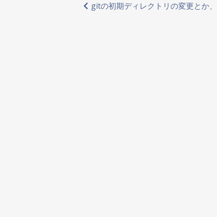
投
gitの初期ディレクトリの変更とか
稿
ナ
ビ
ゲ
ー
シ
ョ
ン