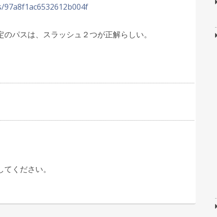
ms/97a8f1ac6532612b004f
定のパスは、スラッシュ２つが正解らしい。
してください。