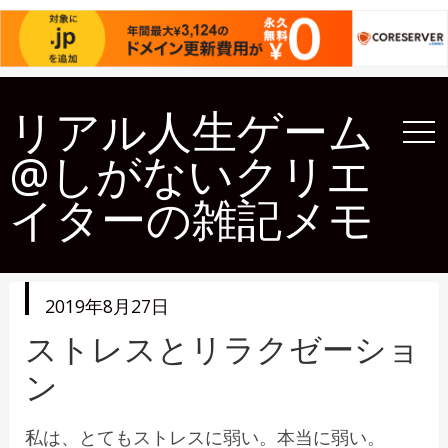
リアル人生ゲーム
@しがないクリエ
イターの雑記メモ
投
2019年8月27日
稿
日
ストレスとリラクゼーショ
ン
私は、とてもストレスに弱い。本当に弱い。