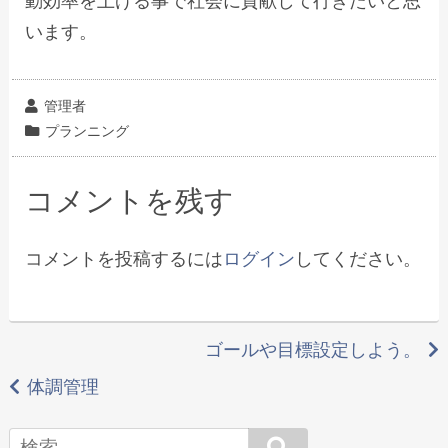
動効率を上げる事で社会に貢献して行きたいと思
います。
投
管理者
稿
カ
プランニング
者
テ
ゴ
コメントを残す
リ
ー
コメントを投稿するには
ログイン
してください。
投
ゴールや目標設定しよう。
稿
体調管理
ナ
Search