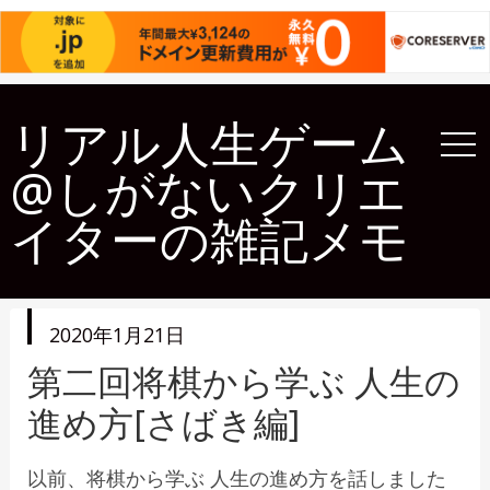
リアル人生ゲーム
@しがないクリエ
イターの雑記メモ
投
2020年1月21日
稿
日
第二回将棋から学ぶ 人生の
進め方[さばき編]
以前、将棋から学ぶ 人生の進め方を話しました