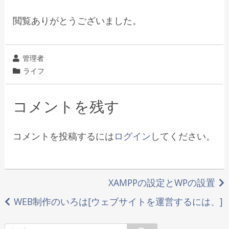
閲覧ありがとうございました。
投
管理者
稿
カ
ライフ
者
テ
ゴ
コメントを残す
リ
ー
コメントを投稿するには
ログイン
してください。
投
XAMPPの設定とWPの設置
稿
WEB制作のいろは[ウェブサイトを運営するには、]
ナ