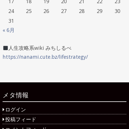
17
18
19
20
21
22
23
24
25
26
27
28
29
30
31
« 6月
人生攻略系wiki みちしるべ
https://nanami.cute.bz/lifestrategy/
メタ情報
ログイン
投稿フィード