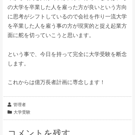
の大学を卒業した人を雇った方が良いという方向
に思考がシフトしているので会社を作り一流大学
を卒業した人を雇う事の方が現実的と捉え起業方
面に舵を切っていこうと思います。
という事で、今日を持って完全に大学受験を断念
します。
これからは億万長者計画に専念します！
投
管理者
稿
カ
大学受験
者
テ
ゴ
コメントを残す
リ