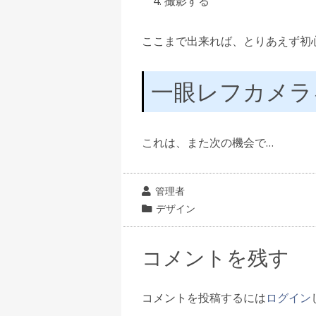
撮影する
ここまで出来れば、とりあえず初
一眼レフカメラ
これは、また次の機会で…
投
管理者
稿
カ
デザイン
者
テ
ゴ
コメントを残す
リ
ー
コメントを投稿するには
ログイン