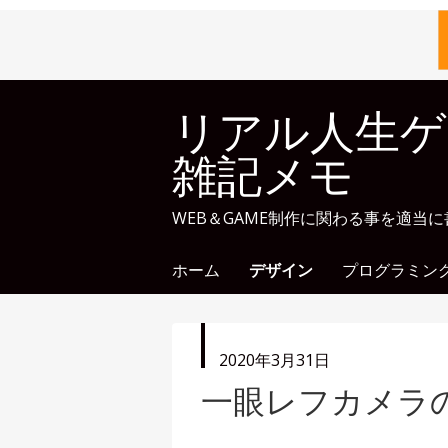
リアル人生ゲ
雑記メモ
WEB＆GAME制作に関わる事を適当
ホーム
デザイン
プログラミン
投
2020年3月31日
稿
一眼レフカメラ
日