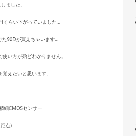
購入しました。
円くらい下がっていました…
でた90Dが買えちゃいます…
で使い方が殆どわかりません。
を覚えたいと思います。
精細CMOSセンサー
距点)