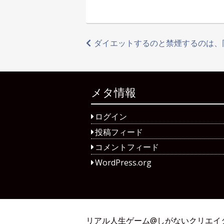
投
ダイエットするのと禁煙するのは、
稿
ナ
メタ情報
ビ
ログイン
ゲ
投稿フィード
ー
コメントフィード
シ
WordPress.org
ョ
ン
リアル人生ゲーム@しがないクリエイ