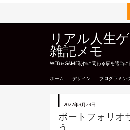
リアル人生ゲ
雑記メモ
WEB＆GAME制作に関わる事を適当
ホーム
デザイン
プログラミン
投
2022年3月23日
稿
ポートフォリオ
日
う。